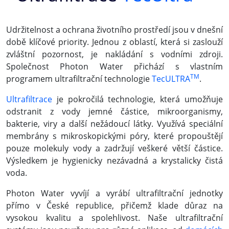
Udržitelnost a ochrana životního prostředí jsou v dnešní
době klíčové priority. Jednou z oblastí, která si zaslouží
zvláštní pozornost, je nakládání s vodními zdroji.
Společnost Photon Water přichází s vlastním
TM
programem ultrafiltrační technologie
TecULTRA
.
Ultrafiltrace
je pokročilá technologie, která umožňuje
odstranit z vody jemné částice, mikroorganismy,
bakterie, viry a další nežádoucí látky. Využívá speciální
membrány s mikroskopickými póry, které propouštějí
pouze molekuly vody a zadržují veškeré větší částice.
Výsledkem je hygienicky nezávadná a krystalicky čistá
voda.
Photon Water vyvíjí a vyrábí ultrafiltrační jednotky
přímo v České republice, přičemž klade důraz na
vysokou kvalitu a spolehlivost. Naše ultrafiltrační