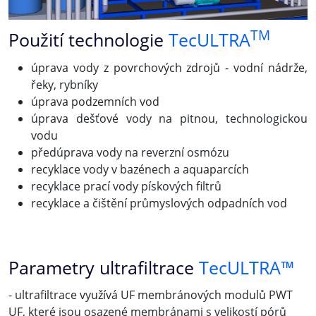
TM
Použití technologie
TecULTRA
úprava vody z povrchových zdrojů - vodní nádrže,
řeky, rybníky
úprava podzemních vod
úprava dešťové vody na pitnou, technologickou
vodu
předúprava vody na reverzní osmózu
recyklace vody v bazénech a aquaparcích
recyklace prací vody pískových filtrů
recyklace a čištění průmyslových odpadních vod
Parametry ultrafiltrace
TecULTRA™
- ultrafiltrace využívá UF membránových modulů PWT
UF, které jsou osazené membránami s velikostí pórů