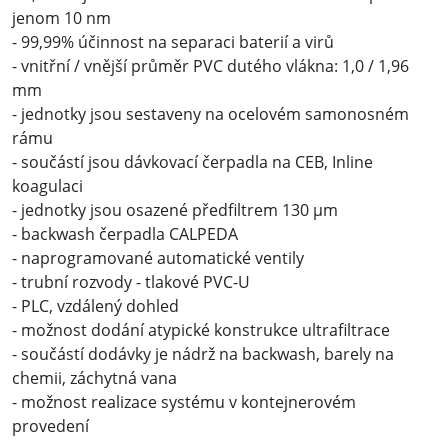
jenom 10 nm
- 99,99% účinnost na separaci baterií a virů
- vnitřní / vnější průměr PVC dutého vlákna: 1,0 / 1,96
mm
- jednotky jsou sestaveny na ocelovém samonosném
rámu
- součástí jsou dávkovací čerpadla na CEB, Inline
koagulaci
- jednotky jsou osazené předfiltrem 130 µm
- backwash čerpadla CALPEDA
- naprogramované automatické ventily
- trubní rozvody - tlakové PVC-U
- PLC, vzdálený dohled
- možnost dodání atypické konstrukce ultrafiltrace
- součástí dodávky je nádrž na backwash, barely na
chemii, záchytná vana
- možnost realizace systému v kontejnerovém
provedení