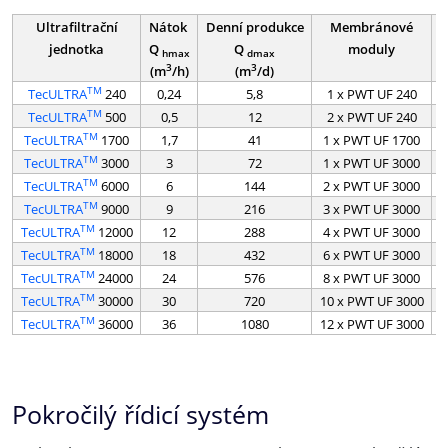
Ultrafiltrační
Nátok
Denní produkce
Membránové
R
jednotka
Q
Q
moduly
hmax
dmax
3
3
(m
/h)
(m
/d)
TM
TecULTRA
240
0,24
5,8
1 x PWT UF 240
TM
TecULTRA
500
0,5
12
2 x PWT UF 240
TM
TecULTRA
1700
1,7
41
1 x PWT UF 1700
TM
TecULTRA
3000
3
72
1 x PWT UF 3000
TM
TecULTRA
6000
6
144
2 x PWT UF 3000
TM
TecULTRA
9000
9
216
3 x PWT UF 3000
TM
TecULTRA
12000
12
288
4 x PWT UF 3000
TM
TecULTRA
18000
18
432
6 x PWT UF 3000
TM
TecULTRA
24000
24
576
8 x PWT UF 3000
TM
TecULTRA
30000
30
720
10 x PWT UF 3000
TM
TecULTRA
36000
36
1080
12 x PWT UF 3000
Pokročilý řídicí systém