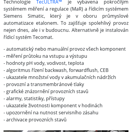
Technologie
TecULTRA™
je vybavena pokročilým
systémem měření a regulace (MaR) a řídicím systémem
Siemens Simatic, který je v oboru průmyslové
automatizace etalonem. To zajišťuje spolehlivý provoz
nejen dnes, ale i v budoucnu. Alternativně je instalován
řídicí systém Tecomat.
- automatický nebo manuální provoz všech komponent
- měření průtoku na vstupu a výstupu
- hodnoty pH vody, vodivost, teplota
- algoritmus řízení backwash, forwardflush, CEB
- ukazatele množství vody v akumulačních nádržích
- provozní a transmembránové tlaky
- grafické znázornění provozních stavů
- alarmy, statistiky, přístupy
- ukazatele životnosti komponent v hodinách
- upozornění na nutnost servisního zásahu
- archivace provozních stavů