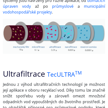
systémy jsou navrženy pro různé aplikace, od
domácích
úpraven vody
až po
průmyslové
a
municipální
vodohospodářské projekty
.
Ultrafiltrace
TM
TecULTRA
Jednou z výhod ultrafiltračních technologií je možnost
její aplikace v oboru recyklací vod. Díky tomu lze značně
snížit spotřebu vody a zároveň omezit množství
odpadních vod vypouštěných do životního prostředí. Je
to obzvláště přínosné pro průmyslové podniky, které